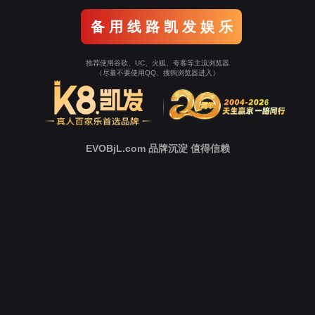
大动物
医疗器
技术服
械评价
务
医美产品
有效性评
骨科类
价
皮肤类
量效关系
心胸外科
和能量安
类
全研究
肿瘤类
美容仪检
影像服务
测服务
类
医疗器械
植入试验